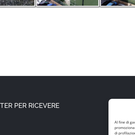
TER PER RICEVERE
Al fine di g
promozionali 
di profilazio